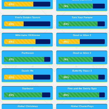
63%
74%
Finn's Golden Tavern
Turn Your Fortune
42%
84%
Milkshake XXXtreme
Dead or Alive 2
68%
46%
Parthenon
Dead or Alive 2
87%
74%
Dazzle Me
Butterfly Staxx 2
63%
86%
Starburst
Finn and the Swirly Spin
82%
88%
Aloha! Christmas
Aloha! ClusterPays