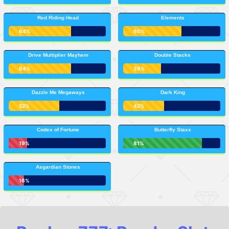
Red Riding Head
Elements
64%
60%
Drive Multiplier Mayhem
Double Stacks
64%
39%
Dazzle Me Megaways
Dark King
52%
42%
Codex of Fortune
Butterfly Staxx
19%
81%
Asgardian Stones
16%