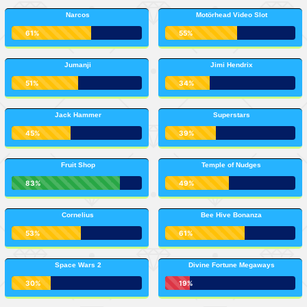
Narcos
Motörhead Video Slot
61%
55%
Jumanji
Jimi Hendrix
51%
34%
Jack Hammer
Superstars
45%
39%
Fruit Shop
Temple of Nudges
83%
49%
Cornelius
Bee Hive Bonanza
53%
61%
Space Wars 2
Divine Fortune Megaways
30%
19%