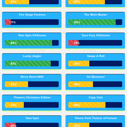
45%
68%
Fire Siege Fortress
The Wish Master
11%
88%
Twin Spin XXXtreme
Taco Fury XXXtreme
88%
19%
Lucky Angler
Swipe & Roll
85%
39%
Berry Burst MAX
Go Bananas!
43%
46%
Flowers Christmas Edition
Copy Cats
35%
69%
Twin Spin
Theme Park Tickets of Fortune
20%
39%