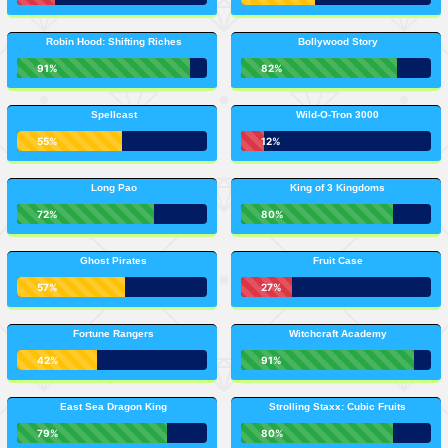
Robin Hood: Shifting Riches
Bollywood Story
91%
82%
Spellcast
Wild-O-Tron 3000
55%
12%
Long Pao
King of 3 Kingdoms
72%
80%
Ghost Pirates
Fruit Case
57%
27%
Fortune Rangers
Witchcraft Academy
42%
91%
East Sea Dragon King
Strolling Staxx: Cubic Fruits
79%
80%