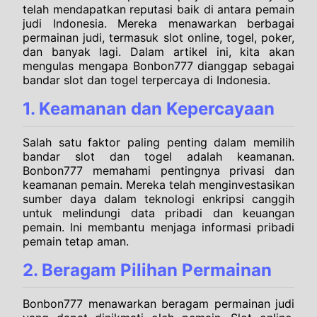
telah mendapatkan reputasi baik di antara pemain
judi Indonesia. Mereka menawarkan berbagai
permainan judi, termasuk slot online, togel, poker,
dan banyak lagi. Dalam artikel ini, kita akan
mengulas mengapa Bonbon777 dianggap sebagai
bandar slot dan togel terpercaya di Indonesia.
1. Keamanan dan Kepercayaan
Salah satu faktor paling penting dalam memilih
bandar slot dan togel adalah keamanan.
Bonbon777 memahami pentingnya privasi dan
keamanan pemain. Mereka telah menginvestasikan
sumber daya dalam teknologi enkripsi canggih
untuk melindungi data pribadi dan keuangan
pemain. Ini membantu menjaga informasi pribadi
pemain tetap aman.
2. Beragam Pilihan Permainan
Bonbon777 menawarkan beragam permainan judi