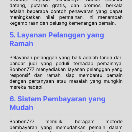
datang, putaran gratis, dan promosi berkala
adalah beberapa contoh penawaran yang dapat
meningkatkan nilai permainan. Ini menambah
kegembiraan dan peluang kemenangan pemain.
5. Layanan Pelanggan yang
Ramah
Pelayanan pelanggan yang baik adalah tanda dari
bandar judi yang peduli terhadap pemainnya.
Bonbon777 menyediakan layanan pelanggan yang
responsif dan ramah, siap membantu pemain
dengan pertanyaan atau masalah yang mungkin
mereka hadapi.
6. Sistem Pembayaran yang
Mudah
Bonbon777 memiliki beragam metode
pembayaran yang memudahkan pemain dalam